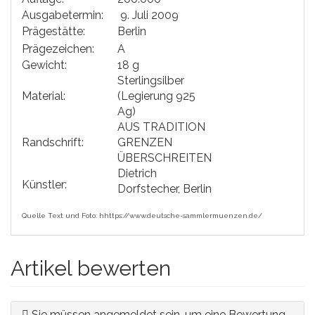
Ausgabetermin:
9. Juli 2009
Prägestätte:
Berlin
Prägezeichen:
A
Gewicht:
18 g
Sterlingsilber
Material:
(Legierung 925
Ag)
AUS TRADITION
Randschrift:
GRENZEN
ÜBERSCHREITEN
Dietrich
Künstler:
Dorfstecher, Berlin
Quelle Text und Foto:
hhttps://www.deutsche-sammlermuenzen.de/
Artikel bewerten
Sie müssen angemeldet sein, um eine Bewertung