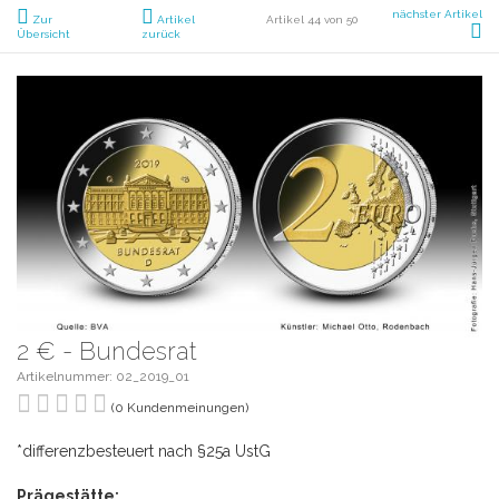
nächster Artikel
Zur
Artikel
Artikel 44 von 50
Übersicht
zurück
2 € - Bundesrat
Artikelnummer: 02_2019_01
(0 Kundenmeinungen)
*differenzbesteuert nach §25a UstG
Prägestätte: