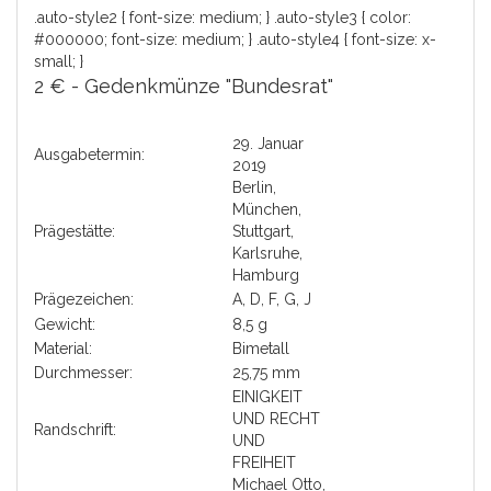
.auto-style2 { font-size: medium; } .auto-style3 { color:
#000000; font-size: medium; } .auto-style4 { font-size: x-
small; }
2 € - Gedenkmünze "Bundesrat"
29. Januar
Ausgabetermin:
2019
Berlin,
München,
Prägestätte:
Stuttgart,
Karlsruhe,
Hamburg
Prägezeichen:
A, D, F, G, J
Gewicht:
8,5 g
Material:
Bimetall
Durchmesser:
25,75 mm
EINIGKEIT
UND RECHT
Randschrift:
UND
FREIHEIT
Michael Otto,