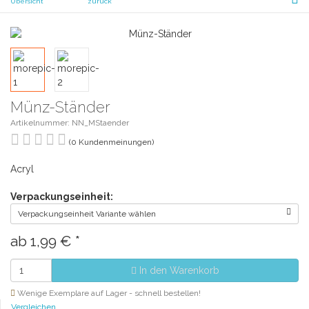
Übersicht
zurück
Münz-Ständer
Artikelnummer: NN_MStaender
(0 Kundenmeinungen)
Acryl
Verpackungseinheit:
Verpackungseinheit Variante wählen
ab
1,99 €
*
In den Warenkorb
Wenige Exemplare auf Lager - schnell bestellen!
Vergleichen